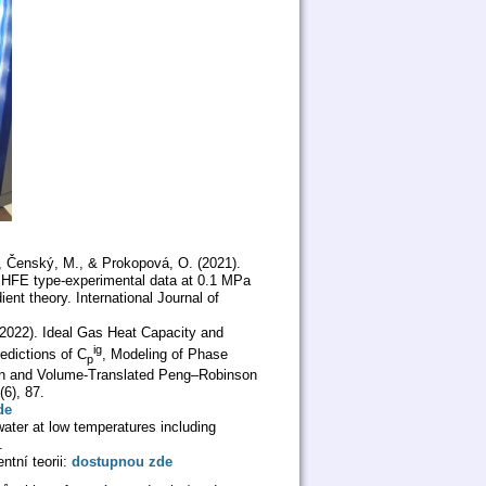
., Čenský, M., & Prokopová, O. (2021).
 of HFE type-experimental data at 0.1 MPa
nt theory. International Journal of
. (2022). Ideal Gas Heat Capacity and
ig
redictions of C
, Modeling of Phase
p
n and Volume-Translated Peng–Robinson
(6), 87.
de
awater at low temperatures including
.
ntní teorii:
dostupnou zde