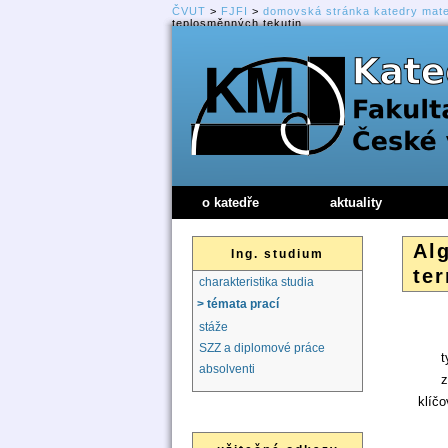
ČVUT
>
FJFI
>
domovská stránka katedry mat
teplosměnných tekutin
o katedře
aktuality
Al
Ing. studium
te
charakteristika studia
> témata prací
stáže
SZZ a diplomové práce
t
absolventi
z
klíčo