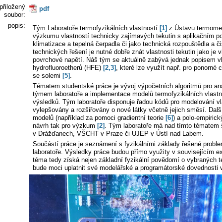
přiložený
pdf
soubor:
popis:
Tým Laboratoře termofyzikálních vlastností
[1]
z Ústavu termome
výzkumu vlastností technicky zajímavých tekutin s aplikačním pot
klimatizace a tepelná čerpadla či jako technická rozpouštědla a čis
technických řešení je nutné dobře znát vlastnosti tekutin jako je vi
povrchové napětí. Náš tým se aktuálně zabývá jednak popisem vl
hydrofluoroetherů (HFE)
[2,3]
, které lze využít např. pro ponorné
se solemi
[5]
.
Tématem studentské práce je vývoj výpočetních algoritmů pro an
týmem laboratoře a implementace modelů termofyzikálních vlastn
výsledků. Tým laboratoře disponuje řadou kódů pro modelování vla
vylepšovány a rozšiřovány o nové látky včetně jejich směsí. Další
modelů (například za pomoci gradientní teorie
[6]
) a polo-empiric
návrh tak pro výzkum
[2]
. Tým laboratoře má nad tímto tématem š
v Drážďanech, VŠCHT v Praze či UJEP v Ústí nad Labem.
Součástí práce je seznámení s fyzikálními základy řešené probl
laboratoře. Výsledky práce budou přímo využity v souvisejícím 
téma tedy získá nejen základní fyzikální povědomí o vybraných te
bude moci uplatnit své modelářské a programátorské dovednosti 