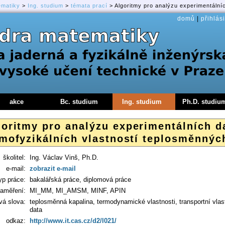
ematiky
>
Ing. studium
>
témata prací
> Algoritmy pro analýzu experimentálníc
domů
|
přihlási
akce
Bc. studium
Ing. studium
Ph.D. studiu
goritmy pro analýzu experimentálních d
rmofyzikálních vlastností teplosměnnýc
školitel:
Ing. Václav Vinš, Ph.D.
e-mail:
zobrazit e-mail
yp práce:
bakalářská práce, diplomová práce
aměření:
MI_MM, MI_AMSM, MINF, APIN
vá slova:
teplosměnná kapalina, termodynamické vlastnosti, transportní vlas
data
odkaz:
http://www.it.cas.cz/d2/l021/