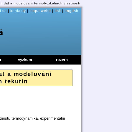
h dat a modelování termofyzikálních vlastností
t se
|
kontakty
|
mapa webu
|
tisk
|
english
m
výzkum
rozvrh
at a modelování
h tekutin
tnosti, termodynamika, experimentální