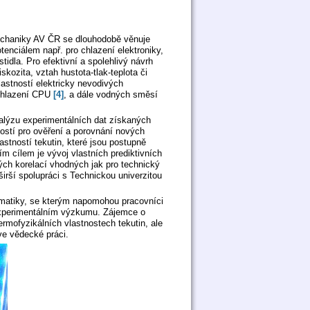
chaniky AV ČR se dlouhodobě věnuje
enciálem např. pro chlazení elektroniky,
tidla. Pro efektivní a spolehlivý návrh
skozita, vztah hustota-tlak-teplota či
astností elektricky nevodivých
 chlazení CPU
[4]
, a dále vodných směsí
alýzu experimentálních dat získaných
ostí pro ověření a porovnání nových
stností tekutin, které jsou postupně
m cílem je vývoj vlastních prediktivních
kých korelací vhodných jak pro technický
irší spolupráci s Technickou univerzitou
ematiky, se kterým napomohou pracovníci
experimentálním výzkumu. Zájemce o
rmofyzikálních vlastnostech tekutin, ale
ve vědecké práci.