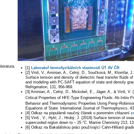
literatura:
[1]
Laboratoř termofyzikálních vlastností ÚT AV ČR
[2] Vinš, V., Aminian, A., Celný, D., Součková, M., Klomfar, J
Surface tension and density of dielectric heat transfer fluids
and modeling with PC-SAFT equation of state and density gradie
Refrigeration, 131, 956-969.
[3] Aminian, A., Celný, D., Mickoleit, E., Jäger, A., & Vinš, V
Critical Properties of HFE-Type Engineering Fluids: Ab Initio P
Behavior and Thermodynamic Properties Using Peng–Robinso
Equations of State. International Journal of Thermophysics, 43
[4] Odkaz na populárně naučný článek o ponorném chlazení
z
[5] Vinš , V., Hykl, J., Hrubý, J. (2019) Surface tension of se
supercooled region down to – 25 °C. Marine Chemistry 213, 13
[6] Odkaz na Bakalářskou práci používající Cahn-Hilliard gradie