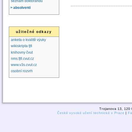
seznam doktorandů
> absolventi
užitečné odkazy
anketa o kvalitě výuky
wikiskripta fjfi
knihovny čvut
nms.fjfi.cvut.cz
www.v3s.cvut.cz
osobní rozvrh
Trojanova 13, 120 
České vysoké učení technické v Praze
|
Fa