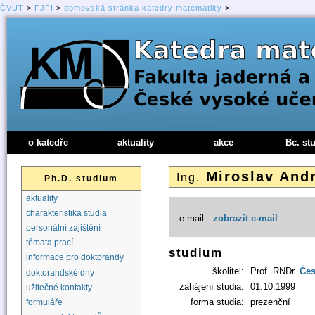
ČVUT
>
FJFI
>
domovská stránka katedry matematiky
>
o katedře
aktuality
akce
Bc. st
Miroslav And
Ing.
Ph.D. studium
aktuality
charakteristika studia
e-mail:
zobrazit e-mail
personální zajištění
témata prací
studium
informace pro doktorandy
školitel:
Prof. RNDr.
Čes
doktorandské dny
zahájení studia:
01.10.1999
užitečné kontakty
forma studia:
prezenční
formuláře