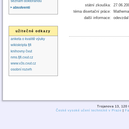
seznam doktorandů
státní zkouška:
27.06.20
> absolventi
téma disertační práce:
Mathemati
další informace:
odevzdal 
užitečné odkazy
anketa o kvalitě výuky
wikiskripta fjfi
knihovny čvut
nms.fjfi.cvut.cz
www.v3s.cvut.cz
osobní rozvrh
Trojanova 13, 120 
České vysoké učení technické v Praze
|
Fa