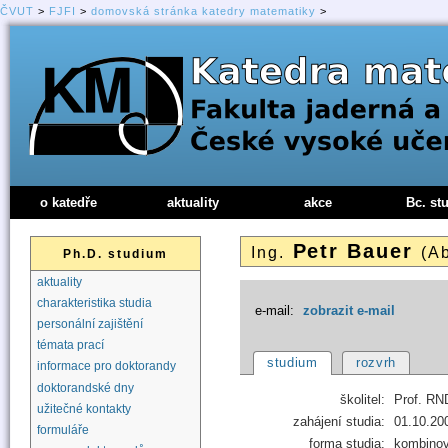
ČVUT
>
FJFI
>
domovská stránka katedry matematiky
>
o katedře
aktuality
akce
Bc. st
Petr Bauer
Ing.
(A
Ph.D. studium
aktuality
charakteristika studia
e-mail:
zobrazit e-mail
personální zajištění
témata prací
studium
rozvrh
informace pro doktorandy
doktorandské dny
školitel:
Prof. RN
užitečné kontakty
zahájení studia:
01.10.20
formuláře
forma studia:
kombino