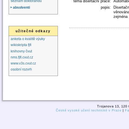
téma disertační práce:
Automati
seznam doktorandů
popis:
Disertač
> absolventi
věnována
zejména 
užitečné odkazy
anketa o kvalitě výuky
wikiskripta fjfi
knihovny čvut
nms.fjfi.cvut.cz
www.v3s.cvut.cz
osobní rozvrh
Trojanova 13, 120 
České vysoké učení technické v Praze
|
Fa