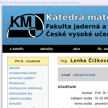
ČVUT
>
FJFI
>
domovská stránka katedry matematiky
>
o katedře
aktuality
akce
Bc. st
Lenka Čížko
Ing.
Ph.D. studium
aktuality
charakteristika studia
e-mail:
zobrazit e-mail
personální zajištění
témata prací
studium
informace pro doktorandy
školitel:
Prof. Dr.
doktorandské dny
zahájení studia:
01.10.19
užitečné kontakty
forma studia:
prezenčn
formuláře