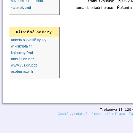
státní zkouška:
15.06.20
seznam doktorandů
téma disertační práce:
Řešení i
> absolventi
užitečné odkazy
anketa o kvalitě výuky
wikiskripta fjfi
knihovny čvut
nms.fjfi.cvut.cz
www.v3s.cvut.cz
osobní rozvrh
Trojanova 13, 120 
České vysoké učení technické v Praze
|
Fa