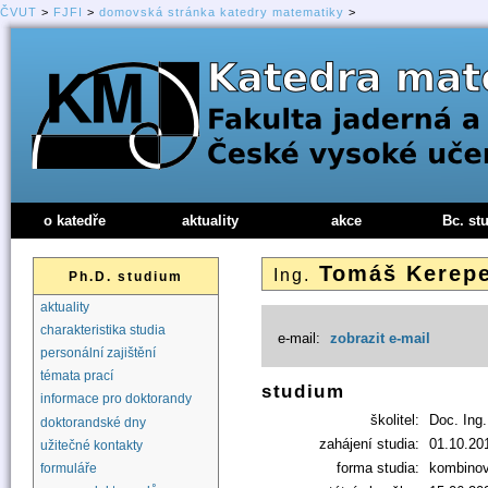
ČVUT
>
FJFI
>
domovská stránka katedry matematiky
>
o katedře
aktuality
akce
Bc. st
Tomáš Kerep
Ing.
Ph.D. studium
aktuality
charakteristika studia
e-mail:
zobrazit e-mail
personální zajištění
témata prací
studium
informace pro doktorandy
školitel:
Doc. Ing
doktorandské dny
zahájení studia:
01.10.20
užitečné kontakty
forma studia:
kombino
formuláře