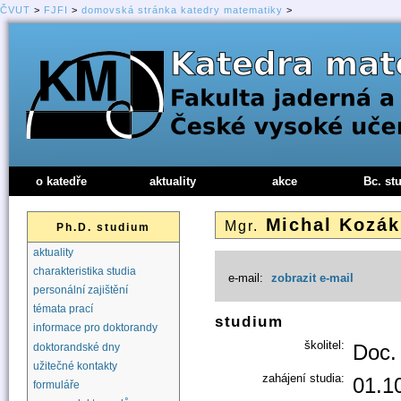
ČVUT
>
FJFI
>
domovská stránka katedry matematiky
>
o katedře
aktuality
akce
Bc. st
Michal Kozá
Mgr.
Ph.D. studium
aktuality
charakteristika studia
e-mail:
zobrazit e-mail
personální zajištění
témata prací
studium
informace pro doktorandy
školitel:
Doc. 
doktorandské dny
užitečné kontakty
zahájení studia:
01.1
formuláře