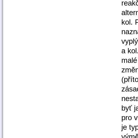
reak
alte
kol.
nazna
vypl
a kol
malé 
změn
(pří
zása
nesta
byť 
pro 
je ty
výměn