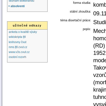
seznam doktorandů
forma studia:
komb
> absolventi
státní zkouška:
09.1
téma disertační práce:
Studi
užitečné odkazy
popis:
Mech
anketa o kvalitě výuky
homo
wikiskripta fjfi
knihovny čvut
(RD)
nms.fjfi.cvut.cz
1952
www.v3s.cvut.cz
osobní rozvrh
model
Tako
vzorů
(mor
kraji
tuhno
vysv