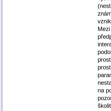
(nest
znám
vzni
Mezi 
před
inte
podo
prost
prost
para
nesta
na po
pozo
škol