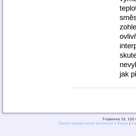
teplo
směs
zohle
ovliv
inter
skute
nevy
jak p
Trojanova 13, 120 
České vysoké učení technické v Praze
|
Fa