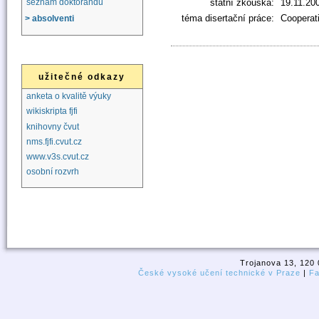
státní zkouška:
19.11.20
seznam doktorandů
téma disertační práce:
Cooperati
> absolventi
užitečné odkazy
anketa o kvalitě výuky
wikiskripta fjfi
knihovny čvut
nms.fjfi.cvut.cz
www.v3s.cvut.cz
osobní rozvrh
Trojanova 13, 120 
České vysoké učení technické v Praze
|
Fa