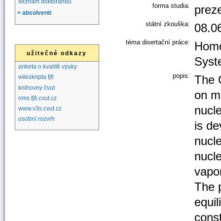
seznam doktorandů
forma studia:
prez
> absolventi
státní zkouška:
08.0
téma disertační práce:
Homo
užitečné odkazy
Syst
anketa o kvalitě výuky
popis:
The 
wikiskripta fjfi
knihovny čvut
on m
nms.fjfi.cvut.cz
nucle
www.v3s.cvut.cz
osobní rozvrh
is de
nucle
nucle
vapor
The p
equil
const