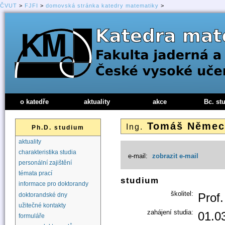
ČVUT
>
FJFI
>
domovská stránka katedry matematiky
>
o katedře
aktuality
akce
Bc. st
Tomáš Něme
Ing.
Ph.D. studium
aktuality
charakteristika studia
e-mail:
zobrazit e-mail
personální zajištění
témata prací
studium
informace pro doktorandy
školitel:
Prof.
doktorandské dny
užitečné kontakty
zahájení studia:
01.0
formuláře