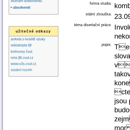
seznam doktorandů
forma studia:
komb
> absolventi
státní zkouška:
23.0
téma disertační práce:
Invo
užitečné odkazy
neko
anketa o kvalitě výuky
popis:
Tem
wikiskripta fjfi
knihovny čvut
slov
nms.fjfi.cvut.cz
v
www.v3s.cvut.cz
osobní rozvrh
tako
kone
cte
jsou
bud
zejm
mor