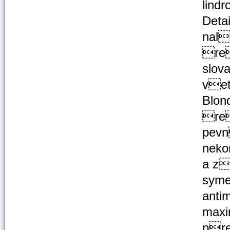
lind
Deta
nal
re
slov
vet
Blon
re
pev
nek
a z
syme
anti
max
prek