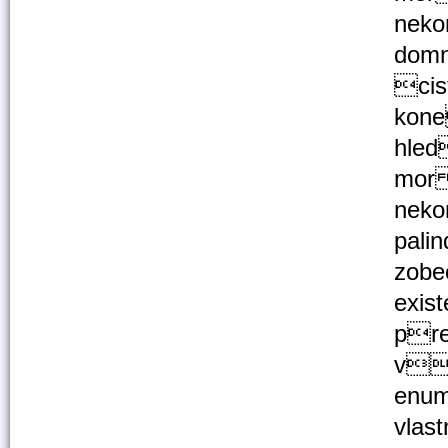
neko
domn
cis
kone
hle
mor 
nek
pali
zobe
exis
pre
vc
enum
vlas