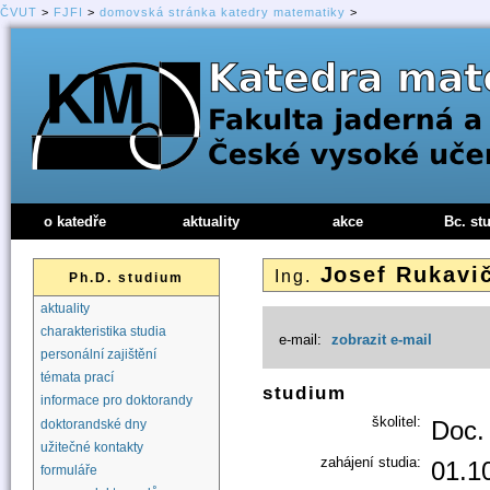
ČVUT
>
FJFI
>
domovská stránka katedry matematiky
>
o katedře
aktuality
akce
Bc. st
Josef Rukavi
Ing.
Ph.D. studium
aktuality
charakteristika studia
e-mail:
zobrazit e-mail
personální zajištění
témata prací
studium
informace pro doktorandy
školitel:
Doc.
doktorandské dny
užitečné kontakty
zahájení studia:
01.1
formuláře