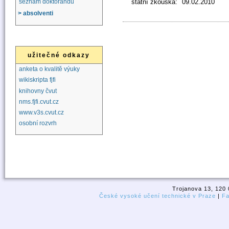
státní zkouška:
09.02.2010
seznam doktorandů
> absolventi
užitečné odkazy
anketa o kvalitě výuky
wikiskripta fjfi
knihovny čvut
nms.fjfi.cvut.cz
www.v3s.cvut.cz
osobní rozvrh
Trojanova 13, 120 
České vysoké učení technické v Praze
|
Fa