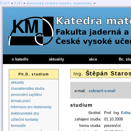
ČVUT
>
FJFI
>
domovská stránka katedry matematiky
>
o katedře
aktuality
akce
Bc. st
Štěpán Staro
Ing.
Ph.D. studium
aktuality
charakteristika studia
e-mail:
zobrazit e-mail
personální zajištění
témata prací
studium
informace pro doktorandy
školitel:
Prof. Ing.
Edita
doktorandské dny
zahájení studia:
01.10.2008
užitečné kontakty
forma studia:
prezenční
formuláře